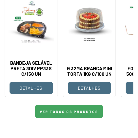
BANDEJA SELÁVEL
PRETA 3DIV PP33S
G 32MA BRANCA MINI
FOR
C/150 UN
TORTA 1KG C/100 UN
500 
DETALHES
DETALHES
VER TODOS OS PRODUTOS