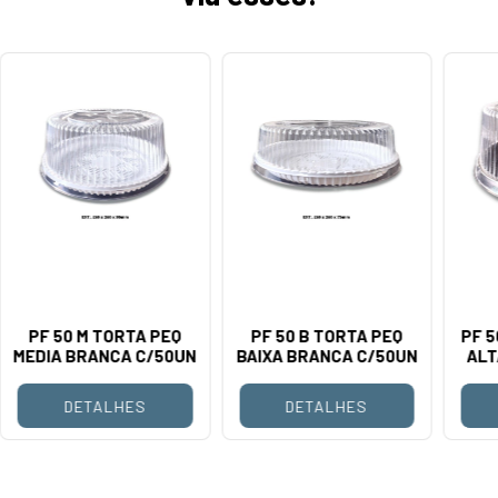
PF 50 M TORTA PEQ
PF 50 B TORTA PEQ
PF 5
MEDIA BRANCA C/50UN
BAIXA BRANCA C/50UN
ALT
DETALHES
DETALHES