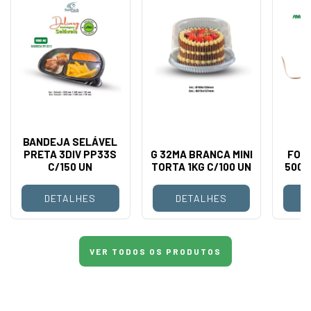
BANDEJA SELÁVEL
PRETA 3DIV PP33S
G 32MA BRANCA MINI
FOR
C/150 UN
TORTA 1KG C/100 UN
500 
DETALHES
DETALHES
VER TODOS OS PRODUTOS