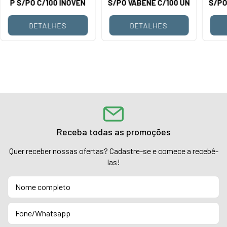
P S/PO C/100 INOVEN
S/PO VABENE C/100 UN
S/PO
DETALHES
DETALHES
Receba todas as promoções
Quer receber nossas ofertas? Cadastre-se e comece a recebê-
las!