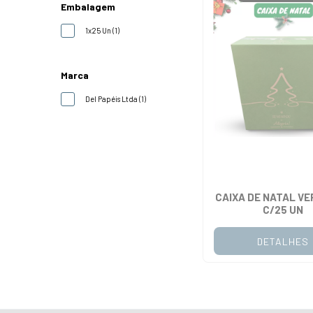
Embalagem
1x25 Un (1)
Marca
Del Papéis Ltda (1)
CAIXA DE NATAL VER
C/25 UN
DETALHES