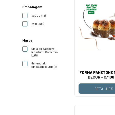
Embalagem
1x100 Un (5)
1x50 Un (1)
Marca
Clara Embalagens
Industria E Comércio
Lt (5)
Galvanotek
Embalagens Ltda (1)
FORMA PANETONE 1
DECOR - C/100
DETALHES