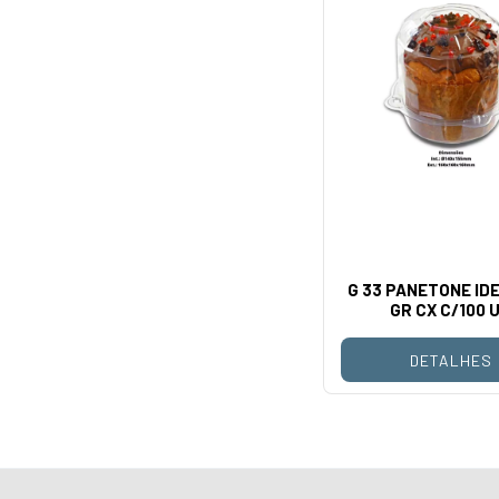
G 33 PANETONE ID
GR CX C/100 
DETALHES