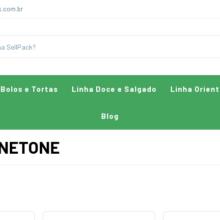
k.com.br
 Bolos e Tortas
Linha Doce e Salgado
Linha Orient
Blog
ANETONE