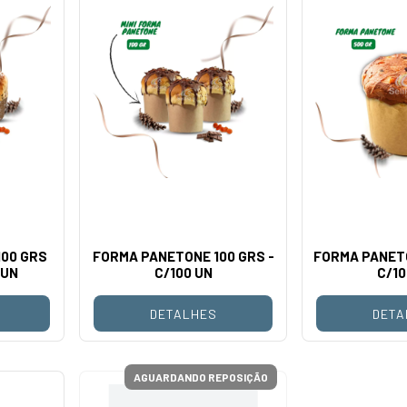
00 GRS
FORMA PANETONE 100 GRS -
FORMA PANETO
 UN
C/100 UN
C/10
DETALHES
DETA
AGUARDANDO REPOSIÇÃO