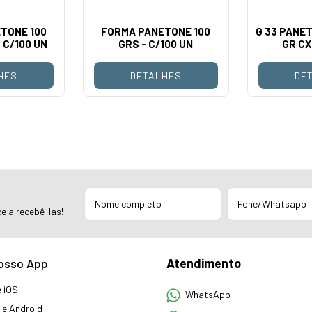
TONE 100
FORMA PANETONE 100
G 33 PANET
 C/100 UN
GRS - C/100 UN
GR CX
HES
DETALHES
DE
e a recebê-las!
osso App
Atendimento
 iOS
WhatsApp
e Android