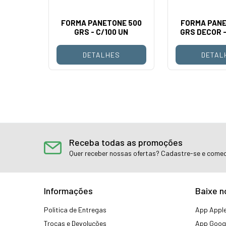
NE 500
FORMA PANETONE 500
FORMA PANE
100 UN
GRS - C/100 UN
GRS DECOR -
S
DETALHES
DETAL
Receba todas as promoções
Quer receber nossas ofertas? Cadastre-se e comec
Informações
Baixe n
Politica de Entregas
App Apple
Trocas e Devoluções
App Googl