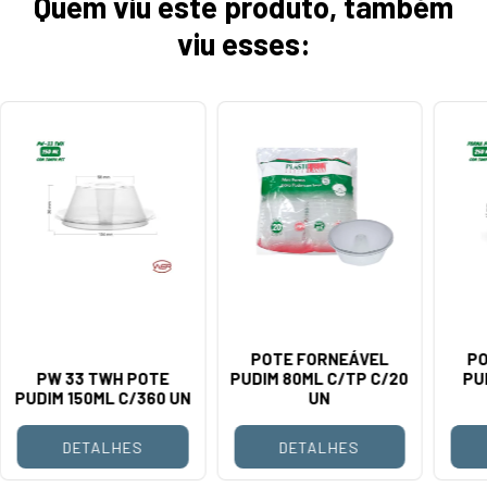
Quem viu este produto, também
viu esses:
POTE FORNEÁVEL
PO
PW 33 TWH POTE
PUDIM 80ML C/TP C/20
PU
PUDIM 150ML C/360 UN
UN
DETALHES
DETALHES