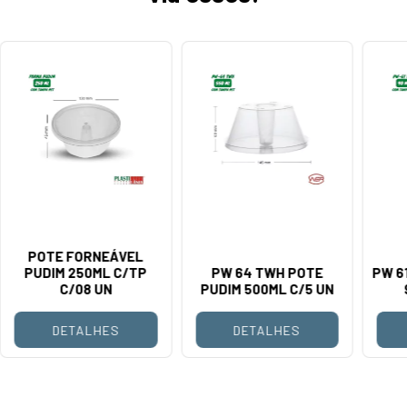
POTE FORNEÁVEL
PUDIM 250ML C/TP
PW 64 TWH POTE
PW 6
C/08 UN
PUDIM 500ML C/5 UN
DETALHES
DETALHES