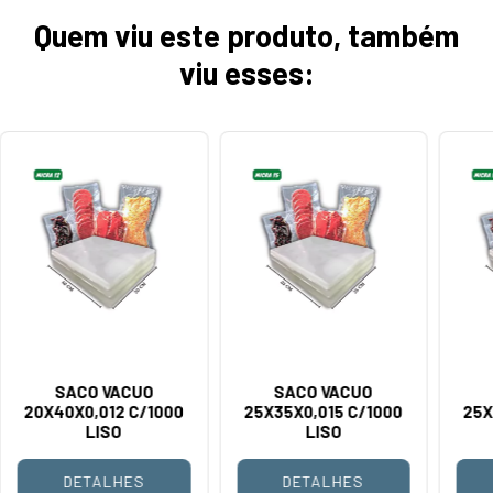
Quem viu este produto, também
viu esses:
SACO VACUO
SACO VACUO
20X40X0,012 C/1000
25X35X0,015 C/1000
25X
LISO
LISO
DETALHES
DETALHES