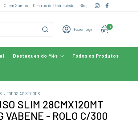
Quem Somos
Centros de Distribuição
Blog
0
Fazer login
al
Destaques do Mês
Todos os Produtos
S
TODOS AS SECOES
USO SLIM 28CMX120MT
 VABENE - ROLO C/300