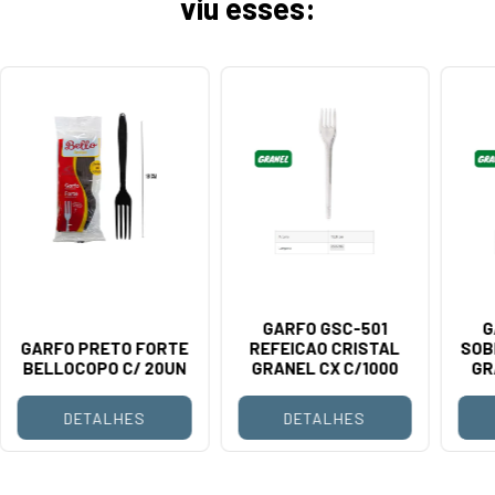
viu esses:
GARFO GSC-501
G
GARFO PRETO FORTE
REFEICAO CRISTAL
SOB
BELLOCOPO C/ 20UN
GRANEL CX C/1000
GR
DETALHES
DETALHES