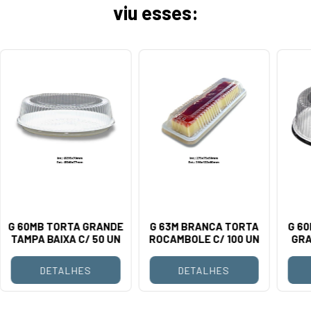
viu esses:
G 60MB TORTA GRANDE
G 63M BRANCA TORTA
G 6
TAMPA BAIXA C/ 50 UN
ROCAMBOLE C/ 100 UN
GRA
DETALHES
DETALHES