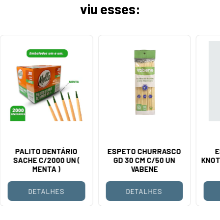
viu esses:
PALITO DENTÁRIO
ESPETO CHURRASCO
E
SACHE C/2000 UN (
GD 30 CM C/50 UN
KNOT
MENTA )
VABENE
DETALHES
DETALHES