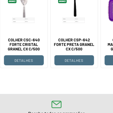
COLHER CSC-640
COLHER CSP-642
FORTE CRISTAL
FORTE PRETA GRANEL
MA
GRANEL CX C/500
CX C/500
G
GRA
DETALHES
DETALHES