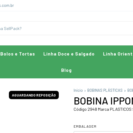
k.com.br
 Bolos e Tortas
Linha Doce e Salgado
Linha Orient
Blog
Início
BOBINAS PLÁSTICAS
BO
AGUARDANDO REPOSIÇÃO
BOBINA IPPO
Código 2948 Marca PLASTICOS
EMBALAGEM