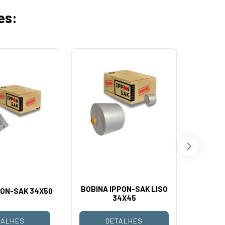
es:
BOBINA IPPON-SAK LISO
PON-SAK 34X50
BOBINA
34X45
TALHES
DETALHES