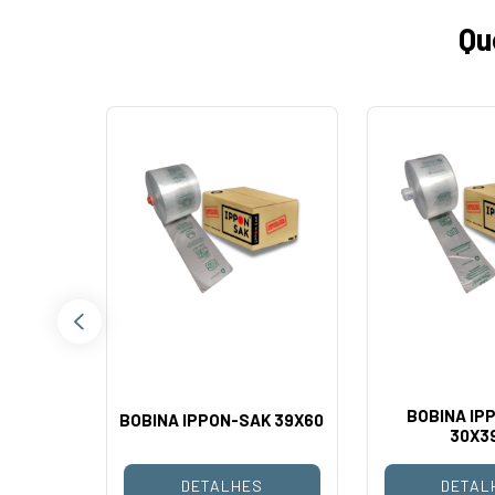
Qu
AK LISO
BOBINA IP
BOBINA IPPON-SAK 39X60
30X3
S
DETALHES
DETAL