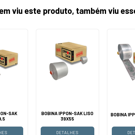
em viu este produto, também viu ess
PON-SAK
BOBINA IPPON-SAK LISO
BOBINA IP
9,5
39X55
HES
DETALHES
DE